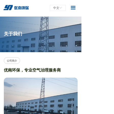
끀
中文
ꀅ
关于我们
公司简介
优南环保，专业空气治理服务商