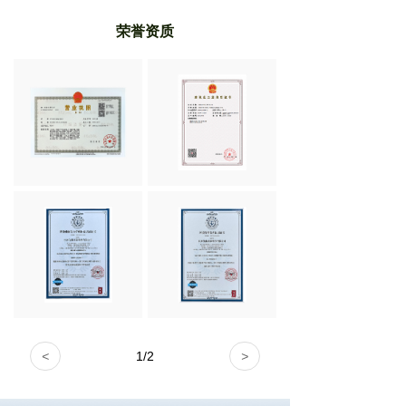
荣誉资质
<
1
/
2
>